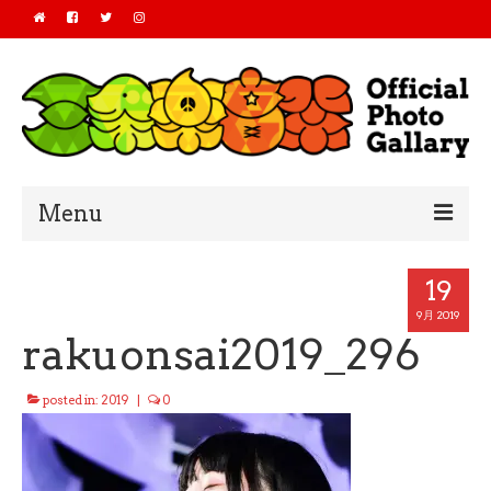
Menu
Home
19
2019
9月 2019
rakuonsai2019_296
2018
posted in:
2019
|
0
2017
2016