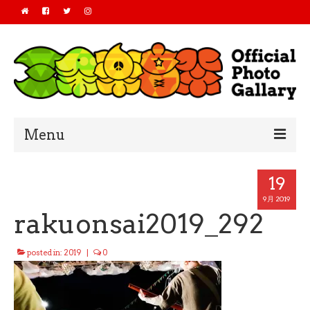
Menu
Home
19
2019
9月 2019
rakuonsai2019_292
2018
posted in:
2019
|
0
2017
2016