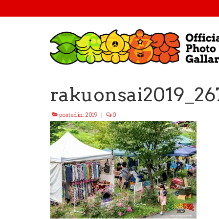
rakuonsai2019_26
posted in:
2019
|
0