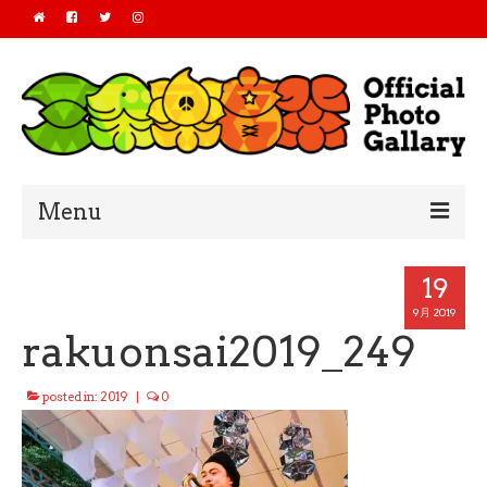
Menu
Home
19
2019
9月 2019
rakuonsai2019_249
2018
posted in:
2019
|
0
2017
2016