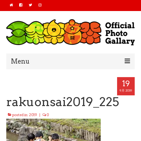
Menu
Home
19
2019
9月 2019
rakuonsai2019_225
2018
posted in:
2019
|
0
2017
2016