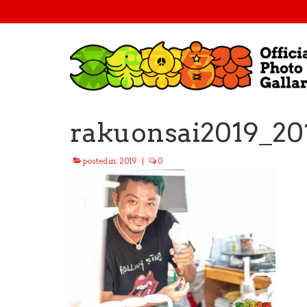
rakuonsai2019_20
posted in:
2019
|
0