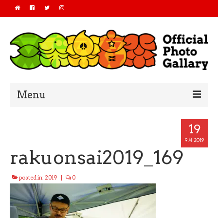
Menu
Home
19
2019
9月 2019
rakuonsai2019_169
2018
posted in:
2019
|
0
2017
2016