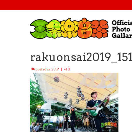
rakuonsai2019_15
posted in:
2019
|
0