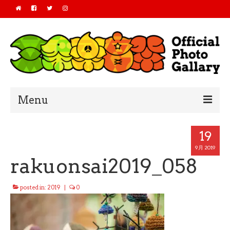
Menu
Home
19
2019
9月 2019
rakuonsai2019_058
2018
posted in:
2019
|
0
2017
2016