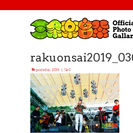
rakuonsai2019_03
posted in:
2019
|
0