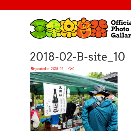
2018-02-B-site_10
posted in:
2018-02
|
0