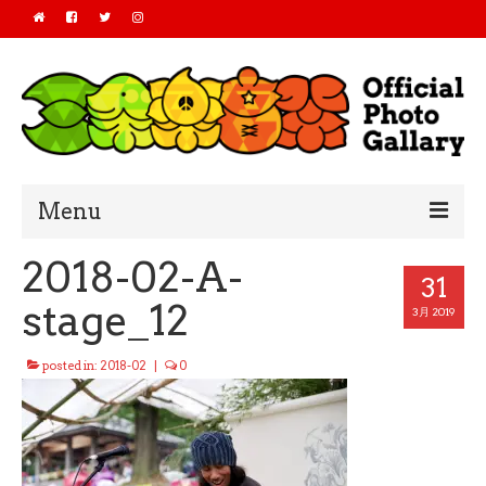
Menu
2018-02-A-
Home
31
stage_12
2019
3月 2019
2018
posted in:
2018-02
|
0
2017
2016