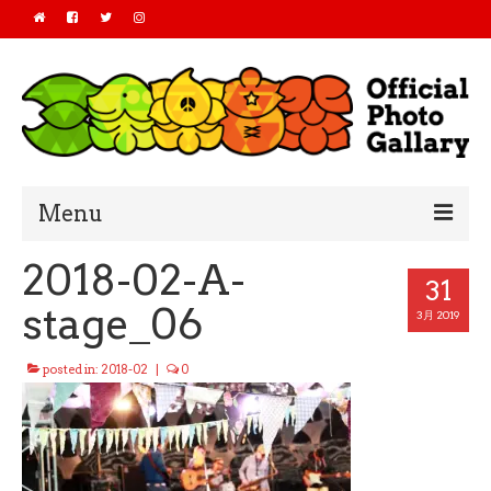
Menu
2018-02-A-
Home
31
stage_06
2019
3月 2019
2018
posted in:
2018-02
|
0
2017
2016