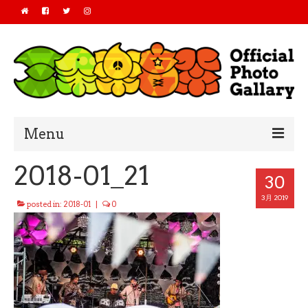
Menu
2018-01_21
Home
30
2019
3月 2019
posted in:
2018-01
|
0
2018
2017
2016