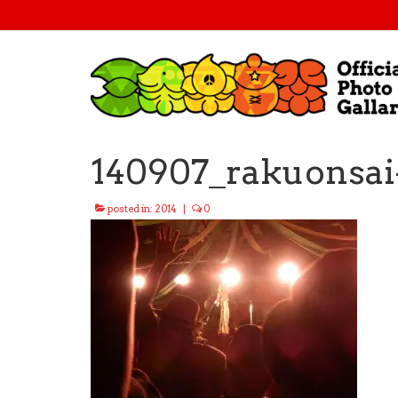
140907_rakuonsai
posted in:
2014
|
0