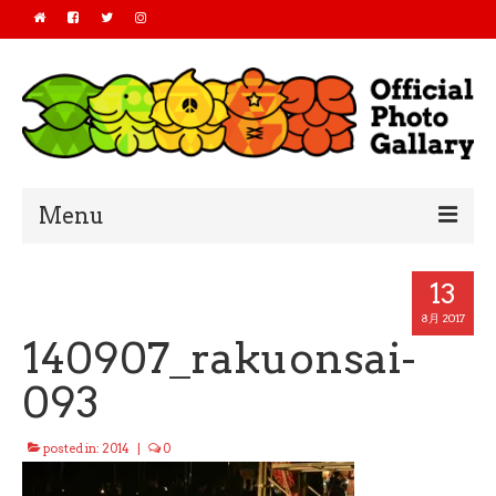
Menu
Home
13
2019
8月 2017
140907_rakuonsai-
2018
093
2017
posted in:
2014
|
0
2016