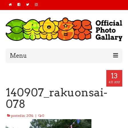
Menu
Home
13
2019
8月 2017
140907_rakuonsai-
2018
078
2017
posted in:
2014
|
0
2016