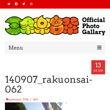
Menu
Home
13
2019
8月 2017
140907_rakuonsai-
2018
062
2017
posted in:
2014
|
0
2016