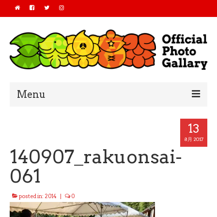
Menu
Home
13
2019
8月 2017
140907_rakuonsai-
2018
061
2017
posted in:
2014
|
0
2016