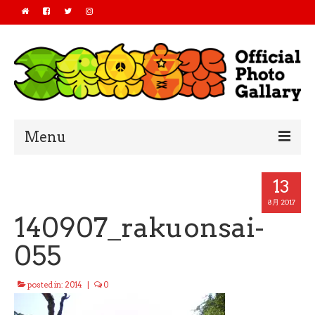
Menu
Home
13
2019
8月 2017
140907_rakuonsai-
2018
055
2017
posted in:
2014
|
0
2016