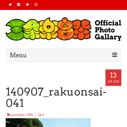
Menu
Home
13
2019
8月 2017
140907_rakuonsai-
2018
041
2017
posted in:
2014
|
0
2016