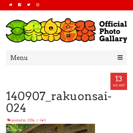
Menu
Home
13
2019
8月 2017
140907_rakuonsai-
2018
024
2017
posted in:
2014
|
0
2016