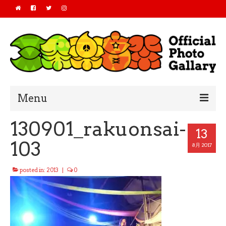
Menu
130901_rakuonsai-
Home
13
103
2019
8月 2017
2018
posted in:
2013
|
0
2017
2016