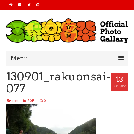
Menu
130901_rakuonsai-
Home
13
077
2019
8月 2017
2018
posted in:
2013
|
0
2017
2016