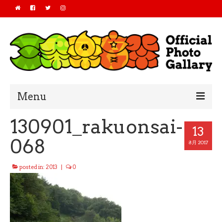
Menu
130901_rakuonsai-
Home
13
068
2019
8月 2017
2018
posted in:
2013
|
0
2017
2016