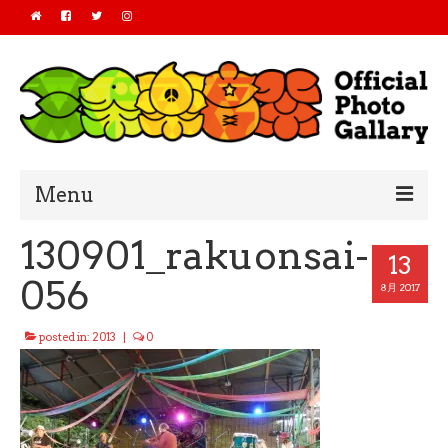
Menu
130901_rakuonsai-
Home
13
056
2019
8月 2017
2018
posted in:
2013
|
0
2017
2016