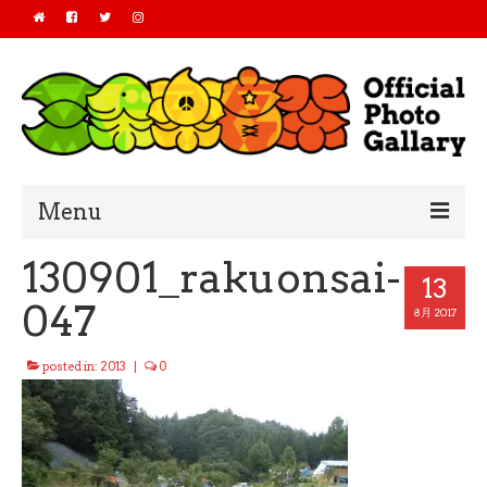
Menu
130901_rakuonsai-
Home
13
047
2019
8月 2017
2018
posted in:
2013
|
0
2017
2016