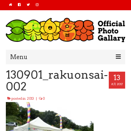
Menu
130901_rakuonsai-
Home
13
002
2019
8月 2017
2018
posted in:
2013
|
0
2017
2016