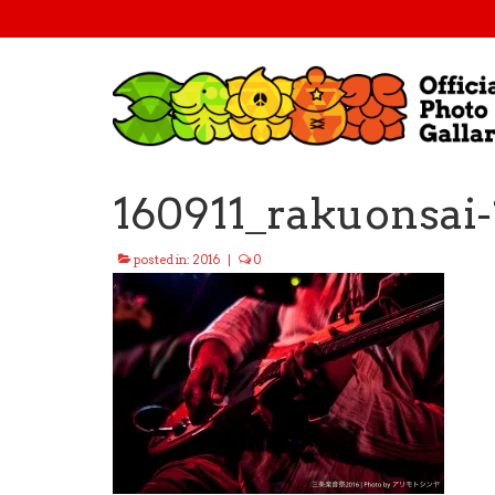
160911_rakuonsai-
posted in:
2016
|
0