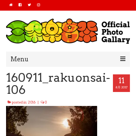
Menu
160911_rakuonsai-
Home
11
106
2019
8月 2017
2018
posted in:
2016
|
0
2017
2016