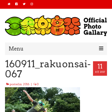
Menu
160911_rakuonsai-
Home
11
067
2019
8月 2017
2018
posted in:
2016
|
0
2017
2016