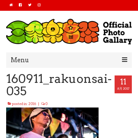
Menu
160911_rakuonsai-
Home
11
035
2019
8月 2017
2018
posted in:
2016
|
0
2017
2016