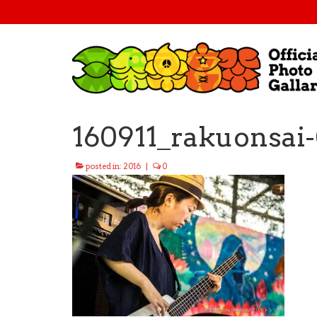
160911_rakuonsai
posted in:
2016
|
0