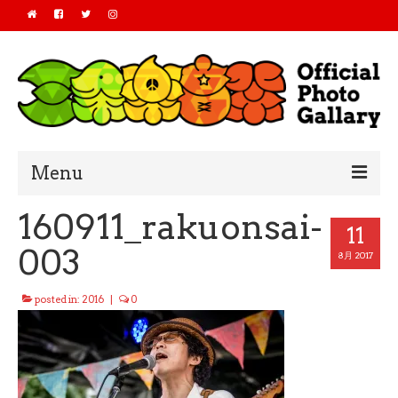
Menu
160911_rakuonsai-
Home
11
003
2019
8月 2017
2018
posted in:
2016
|
0
2017
2016