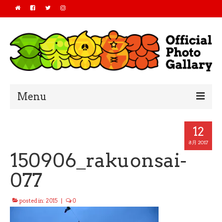
Menu
Home
12
2019
8月 2017
150906_rakuonsai-
2018
077
2017
posted in:
2015
|
0
2016