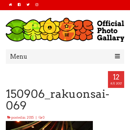
Menu
Home
12
2019
8月 2017
150906_rakuonsai-
2018
069
2017
posted in:
2015
|
0
2016