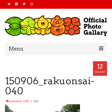
Menu
Home
12
2019
8月 2017
150906_rakuonsai-
2018
040
2017
posted in:
2015
|
0
2016