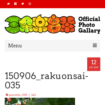
Menu
Home
12
2019
8月 2017
150906_rakuonsai-
2018
035
2017
posted in:
2015
|
0
2016