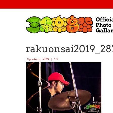
rakuonsai2019_28
posted in:
2019
|
0