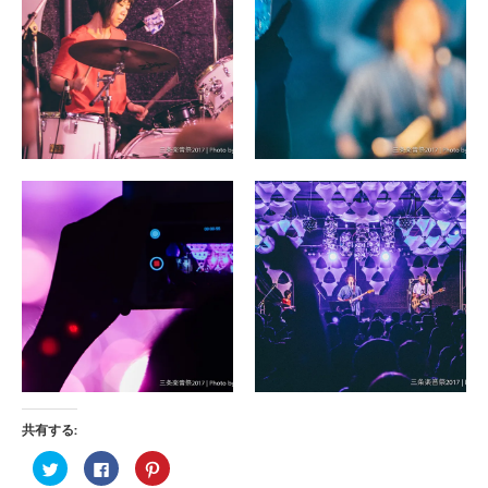
共有する:
ク
Facebook
ク
リ
で
リ