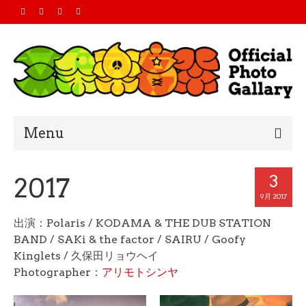
Menu
Home
3
2017
2019
9月 2017
出演：Polaris / KODAMA & THE DUB STATION
2018
BAND / SAKi & the factor / SAIRU / Goofy
2017
Kinglets / 久保田リョウヘイ
Photographer：
アリモトシンヤ
2016