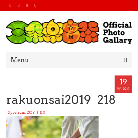
Menu
Home
19
2019
9月 2019
rakuonsai2019_218
2018
posted in:
2019
|
0
2017
2016