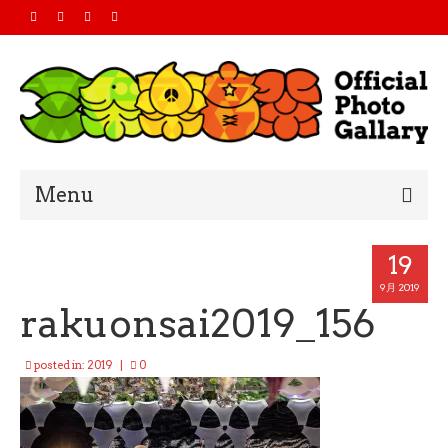
Menu
Home
19
2019
9月 2019
rakuonsai2019_156
2018
posted in:
2019
|
0
2017
2016