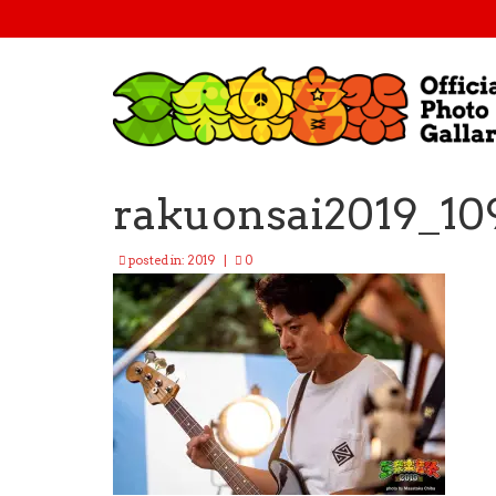
rakuonsai2019_10
posted in:
2019
|
0