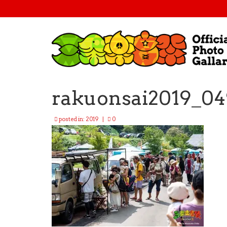
rakuonsai2019_04
posted in:
2019
|
0