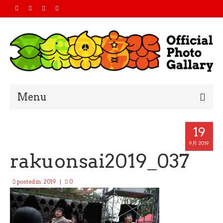
Menu
Home
19
2019
9月 2019
rakuonsai2019_037
2018
posted in:
2019
|
0
2017
2016