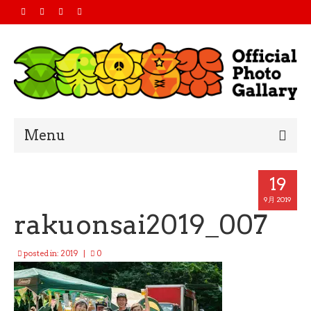
Menu
Home
19
2019
9月 2019
rakuonsai2019_007
2018
posted in:
2019
|
0
2017
2016