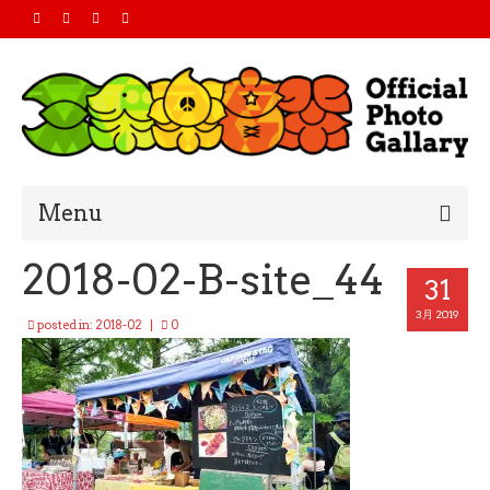
Menu
2018-02-B-site_44
Home
31
2019
3月 2019
posted in:
2018-02
|
0
2018
2017
2016