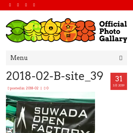
Menu
2018-02-B-site_39
Home
31
2019
3月 2019
posted in:
2018-02
|
0
2018
2017
2016