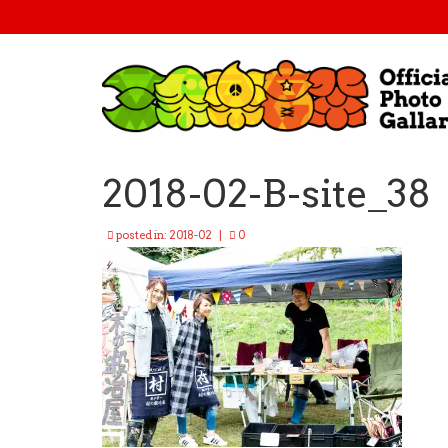
2018-02-B-site_38
posted in:
2018-02
|
0