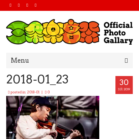
Menu
2018-01_23
Home
30
2019
3月 2019
posted in:
2018-01
|
0
2018
2017
2016